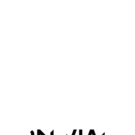
L'AGENCE
EXPERTISE
CONTACT
RÉALISATIONS
DD-PARDI-CREATIVE-ROOM.
SUIVANT